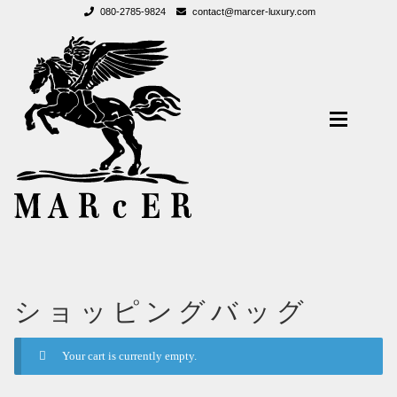
080-2785-9824
contact@marcer-luxury.com
ナ
コ
ビ
ン
ゲ
テ
ー
ン
シ
ツ
ョ
へ
ン
ス
へ
キ
ス
ッ
キ
プ
ッ
プ
ストーリー
アカウント
ストーリー
メンズ
お問い合わせ
メンズ
ショッピングバッグ
ウィメンズ
ウィメンズ
Your cart is currently empty.
アカウント